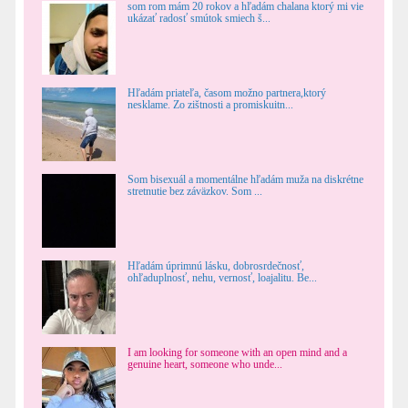
som rom mám 20 rokov a hľadám chalana ktorý mi vie
ukázať radosť smútok smiech š...
Hľadám priateľa, časom možno partnera,ktorý
nesklame. Zo zištnosti a promiskuitn...
Som bisexuál a momentálne hľadám muža na diskrétne
stretnutie bez záväzkov. Som ...
Hľadám úprimnú lásku, dobrosrdečnosť,
ohľaduplnosť, nehu, vernosť, loajalitu. Be...
I am looking for someone with an open mind and a
genuine heart, someone who unde...