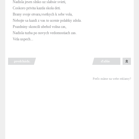
Nadisla jesen slnko uz slabsie svieti,
Coskoro privita kazda skola deti.
Brany svoje otvara,vsetkych k sebe vola,
Nebojte sa kazdi z vas to ucenie polahky zdola.
Prazdniny skoncili ubehol volna cas,
Nadisla tuzba po novych vedomostiach zas.
Vela uspech...
predchádz.
ďalšie
Prečo máme na webe reklamy?