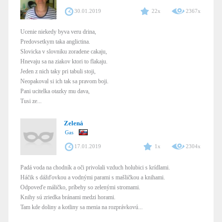
30.01.2019
22x
2367x
Ucenie niekedy byva veru drina,
Predovsetkym taka anglictina.
Slovicka v slovniku zoradene cakaju,
Hnevaju sa na ziakov ktori to flakaju.
Jeden z nich taky pri tabuli stoji,
Neopakoval si ich tak sa pravom boji.
Pani ucitelka otazky mu dava,
Tusi ze...
Zelená
Gas
17.01.2019
1x
2304x
Padá voda na chodník a oči privolali vzduch holubici s krídlami.
Háčik s dážďovkou a vodnými parami s mašličkou a knihami.
Odpoveďe máličko, príbehy so zelenými stromami.
Knihy sú zriedka bránami medzi horami.
Tam kde doliny a kotliny sa menia na rozprávkovú...