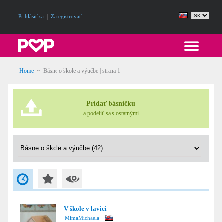
|
Prihlásiť sa
Zaregistrovať
Home
~
Básne o škole a výučbe
| strana 1
Pridať básničku
a podeliť sa s ostatnými
V škole v lavici
MimaMichaela