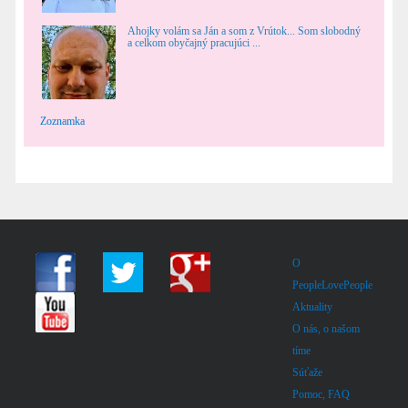
Ahojky volám sa Ján a som z Vrútok... Som slobodný
a celkom obyčajný pracujúci ...
Zoznamka
O
PeopleLovePeople
Aktuality
O nás, o našom
tíme
Súťaže
Pomoc, FAQ