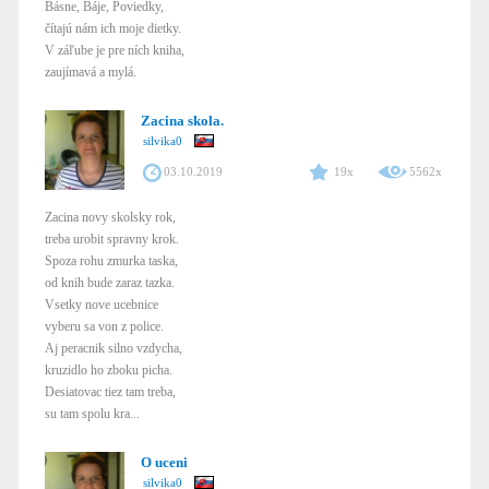
Básne, Báje, Poviedky,
čítajú nám ich moje dietky.
V záľube je pre ních kniha,
zaujímavá a mylá.
Zacina skola.
silvika0
03.10.2019
19x
5562x
Zacina novy skolsky rok,
treba urobit spravny krok.
Spoza rohu zmurka taska,
od knih bude zaraz tazka.
Vsetky nove ucebnice
vyberu sa von z police.
Aj peracnik silno vzdycha,
kruzidlo ho zboku picha.
Desiatovac tiez tam treba,
su tam spolu kra...
O uceni
silvika0