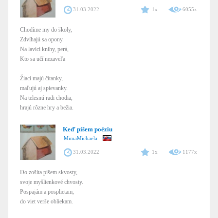
31.03.2022
1x
6055x
Chodíme my do školy,
Zdvíhajú sa opony.
Na lavici knihy, perá,
Kto sa učí nezaveľa
Žiaci majú čítanky,
maľujú aj spievanky.
Na telesnú radi chodia,
hrajú rôzne hry a bežia.
Keď píšem poéziu
MimaMichaela
31.03.2022
1x
1177x
Do zošita píšem skvosty,
svoje myšlienkové chvosty.
Pospajám a posplietam,
do viet verše obliekam.