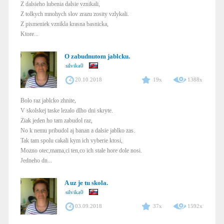
Z dalsieho lubenia dalsie vznikali,
Z tolkych mnohych slov zrazu zosity vzlykali.
Z pismeniek vznikla krasna basnicka,
Ktore...
O zabudnutom jablcku.
silvika0
20.10.2018
19x
1388x
Bolo raz jablcko zhnite,
V skolskej taske lezalo dlho dni skryte.
Ziak jeden ho tam zabudol raz,
No k nemu pribudol aj banan a dalsie jablko zas.
Tak tam spolu cakali kym ich vyberie ktosi,
Mozno otec,mama,ci ten,co ich stale hore dole nosi.
Jedneho dn...
A uz je tu skola.
silvika0
03.09.2018
37x
1592x