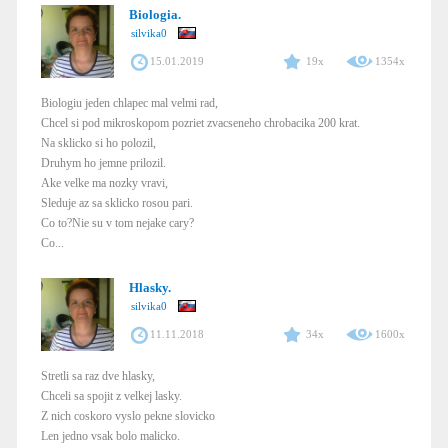
Biologia.
silvika0
15.01.2019
19x
1354x
Biologiu jeden chlapec mal velmi rad,
Chcel si pod mikroskopom pozriet zvacseneho chrobacika 200 krat.
Na sklicko si ho polozil,
Druhym ho jemne prilozil.
Ake velke ma nozky vravi,
Sleduje az sa sklicko rosou pari.
Co to?Nie su v tom nejake cary?
Co...
Hlasky.
silvika0
11.11.2018
34x
1600x
Stretli sa raz dve hlasky,
Chceli sa spojit z velkej lasky.
Z nich coskoro vyslo pekne slovicko
Len jedno vsak bolo malicko.