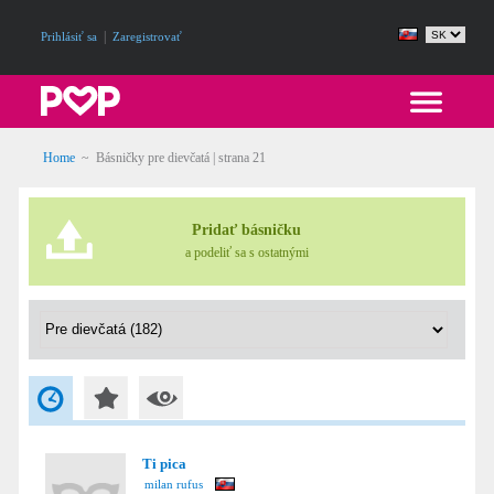
|
Prihlásiť sa
Zaregistrovať
Home
~
Básničky pre dievčatá
| strana 21
Pridať básničku
a podeliť sa s ostatnými
Ti pica
milan rufus