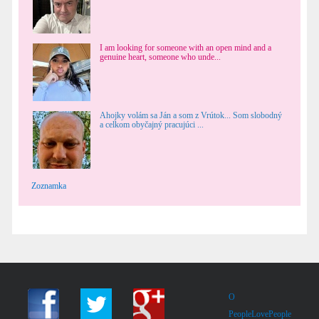
I am looking for someone with an open mind and a
genuine heart, someone who unde...
Ahojky volám sa Ján a som z Vrútok... Som slobodný
a celkom obyčajný pracujúci ...
Zoznamka
O
PeopleLovePeople