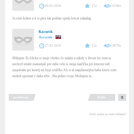
04.05.2010
17x
4749x
Ja som kokot a ti si pica tak podme spolu kricat salaalajj
Kocurik
Kocuriiik
27.03.2010
12x
3979x
Milujem Ta Alicka si moje všetko čo máám a nikdy v živote by som ta
nechcel stratit znamenáš pre mňa vela si moja mačička pri ktorom rád
zaspávám pri ktoréj mi byje srdíčko Ali si tá najužasnejšia baba ktoru som
mohol spoznat v daka tebe...Iba jedno svojo Molujem ta...
predchádz.
ďalšie
Prečo máme na webe reklamy?