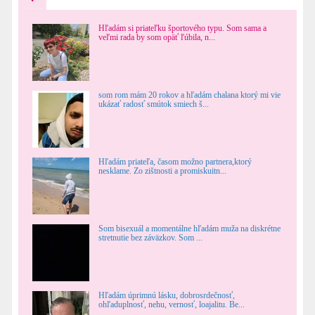
Hľadám si priateľku športového typu. Som sama a
veľmi rada by som opäť ľúbila, n...
som rom mám 20 rokov a hľadám chalana ktorý mi vie
ukázať radosť smútok smiech š...
Hľadám priateľa, časom možno partnera,ktorý
nesklame. Zo zištnosti a promiskuitn...
Som bisexuál a momentálne hľadám muža na diskrétne
stretnutie bez záväzkov. Som ...
Hľadám úprimnú lásku, dobrosrdečnosť,
ohľaduplnosť, nehu, vernosť, loajalitu. Be...