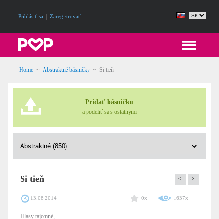
|
Prihlásiť sa
Zaregistrovať
Home
~
Abstraktné básničky
~
Si tieň
Pridať básničku
a podeliť sa s ostatnými
Si tieň
<
>
13.08.2014
0x
1637x
Hlasy tajomné,