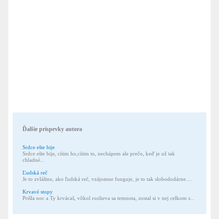
Ďalšie príspevky autora
Srdce ešte bije
Srdce ešte bije, cítim ho,cítim to, nechápem ale prečo, keď je už tak
chladné...
Ľudská reč
Je to zvláštne, ako ľudská reč, vzájomne funguje, je to tak slobododárne....
Krvavé stopy
Prišla noc a Ty krvácaš, vôkol rozlieva sa temnota, zostal si v nej celkom s...