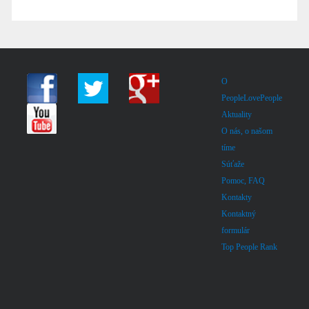
O
PeopleLovePeople
Aktuality
O nás, o našom
tíme
Súťaže
Pomoc, FAQ
Kontakty
Kontaktný
formulár
Top People Rank