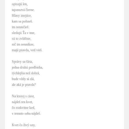
opisujú len,
tajomstvá čierne.
Hlasy znejúce,
kam sa pohneš.
im neutečieš.
sledujú Ťa v tme,
sú to zvláštne,
nič im neunikne,
majú pravdu, ved vieš.
Správy sa šíria,
jedna druhú predbieha,
rýchlejšia než dobrá,
bude vždy tá zlá,
ale aká je pravda?
Na ktorej s ciest,
nájdeš ten kvet,
čo rozkvitne ked,
v temnto seba nájdeš.
Kvet čo živý sny,