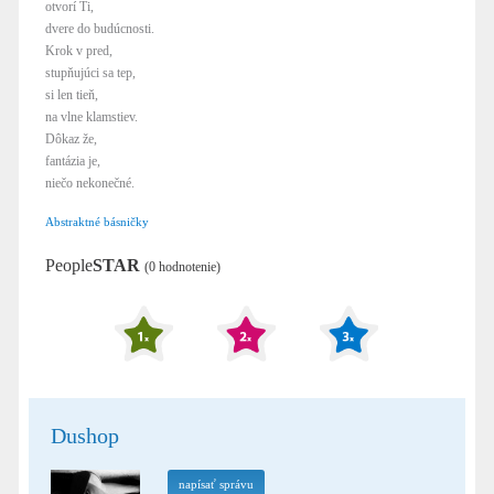
otvorí Ti,
dvere do budúcnosti.
Krok v pred,
stupňujúci sa tep,
si len tieň,
na vlne klamstiev.
Dôkaz že,
fantázia je,
niečo nekonečné.
Abstraktné básničky
People
STAR
(0 hodnotenie)
Dushop
napísať správu