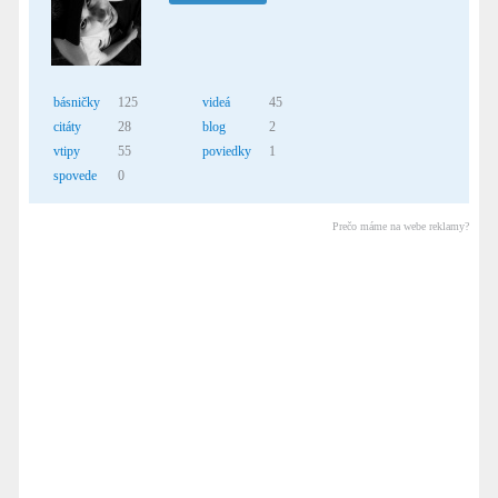
básničky
125
videá
45
citáty
28
blog
2
vtipy
55
poviedky
1
spovede
0
Prečo máme na webe reklamy?