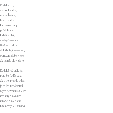
Ľudská reč,
ako rieka slov,
unáša Ťa tiež,
hra zmyslov.
Cítiš ako z nej,
prúdi hnev,
každá z viet,
vie byť ako lev.
Každé zo slov,
dokáže byť ozvenou,
odrazom duše v tele,
ak nemáš slov zle je.
Ľudská reč stále je,
puto čo ľudí spája,
ak v nej pravda bdie,
je to len tichá zbraň.
Kým nezmení sa v jed,
zvolený slovosled,
zmysel slov a viet,
navlečený v klamstve.