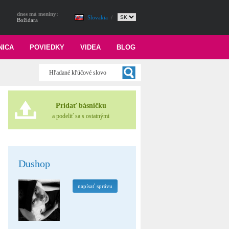
dnes má meniny:
Slovakia
/
Božidara
NICA
POVIEDKY
VIDEA
BLOG
Pridať básničku
a podeliť sa s ostatnými
Dushop
napísať správu