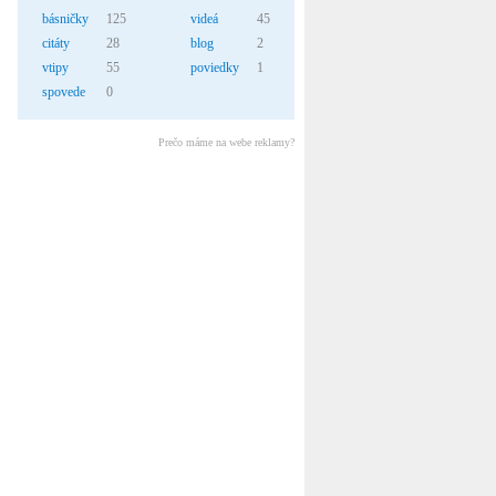
básničky
125
videá
45
citáty
28
blog
2
vtipy
55
poviedky
1
spovede
0
Prečo máme na webe reklamy?