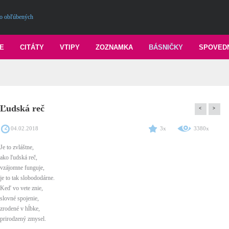
o obľúbených
E
CITÁTY
VTIPY
ZOZNAMKA
BÁSNIČKY
SPOVED
Ľudská reč
<
>
04.02.2018
3x
3380x
Je to zvláštne,
ako ľudská reč,
vzájomne funguje,
je to tak slobododárne.
Keď vo vete znie,
slovné spojenie,
zrodené v hĺbke,
prirodzený zmysel.