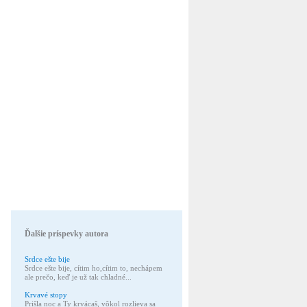
Ďalšie príspevky autora
Srdce ešte bije
Srdce ešte bije, cítim ho,cítim to, nechápem
ale prečo, keď je už tak chladné...
Krvavé stopy
Prišla noc a Ty krvácaš, vôkol rozlieva sa