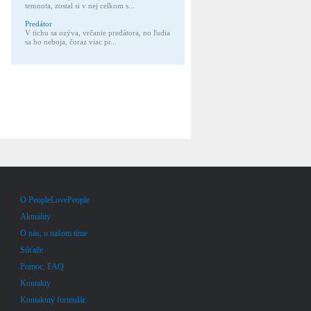
temnota, zostal si v nej celkom s...
Predátor
V tichu sa ozýva, vrčanie predátora, no ľudia
sa ho neboja, čoraz viac pr...
O PeopleLovePeople
Aktuality
O nás, o našom tíme
Súťaže
Pomoc, FAQ
Kontakty
Kontaktný formulár