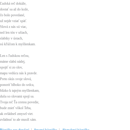
Ľudská reč dokáže,
dostať sa až do kože,
čo bolo povedané,
už nejde vziať späť.
Slová z nás sú viac,
než len tón v ušiach,
slabiky v ústach,
sú kľúčom k myšlienkam.
Len s ľudskou rečou,
máme slabú nádej,
spojiť si zo slov,
mapu vedúcu nás k pravde.
Preto skús svoje slová,
ponoriť hlboko do srdca,
blízko k tajným myšlienkam,
duša so slovami spojí sa.
Tvoja reč Ťa cestou povedie,
bude znieť vôkol Teba,
ak ovládneš zmysel viet.
zvládnuť to ale musíš sám.
|
|
Básničky pre dievčatá
Smutné básničky
Abstraktné básničky