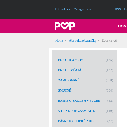
Prihlásiť sa
|
Zaregistrovať
RSS
|
D
HOM
Home
~
Abstraktné básničky
~
Ľudská reč
PRE CHLAPCOV
(125)
PRE DIEVČATÁ
(182)
ZAMILOVANÉ
(368)
SMUTNÉ
(364)
BÁSNE O ŠKOLE A VÝUČBE
(42)
VTIPNÉ PRE ZASMIATIE
(149)
BÁSNE NA DOBRÚ NOC
(37)