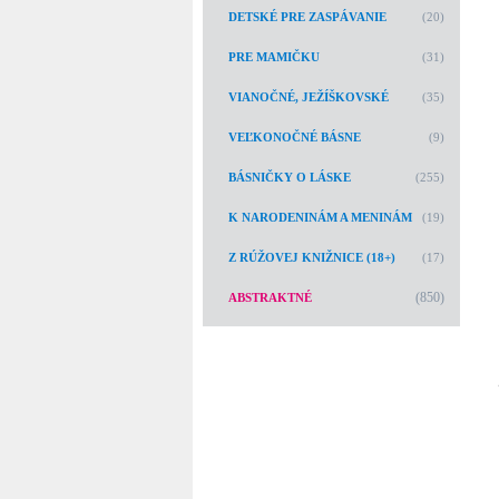
DETSKÉ PRE ZASPÁVANIE
(20)
PRE MAMIČKU
(31)
VIANOČNÉ, JEŽÍŠKOVSKÉ
(35)
VEĽKONOČNÉ BÁSNE
(9)
BÁSNIČKY O LÁSKE
(255)
K NARODENINÁM A MENINÁM
(19)
Z RÚŽOVEJ KNIŽNICE (18+)
(17)
(850)
ABSTRAKTNÉ