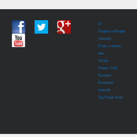
O
PeopleLovePeople
Aktuality
O nás, o našom
tíme
Súťaže
Pomoc, FAQ
Kontakty
Kontaktný
formulár
Top People Rank