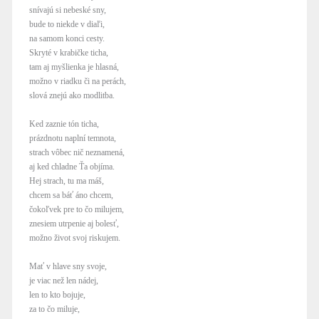
snívajú si nebeské sny,
bude to niekde v diaľi,
na samom konci cesty.
Skryté v krabičke ticha,
tam aj myšlienka je hlasná,
možno v riadku či na perách,
slová znejú ako modlitba.
Ked zaznie tón ticha,
prázdnotu naplní temnota,
strach vôbec nič neznamená,
aj ked chladne Ťa objíma.
Hej strach, tu ma máš,
chcem sa báť áno chcem,
čokoľvek pre to čo milujem,
znesiem utrpenie aj bolesť,
možno život svoj riskujem.
Mať v hlave sny svoje,
je viac než len nádej,
len to kto bojuje,
za to čo miluje,