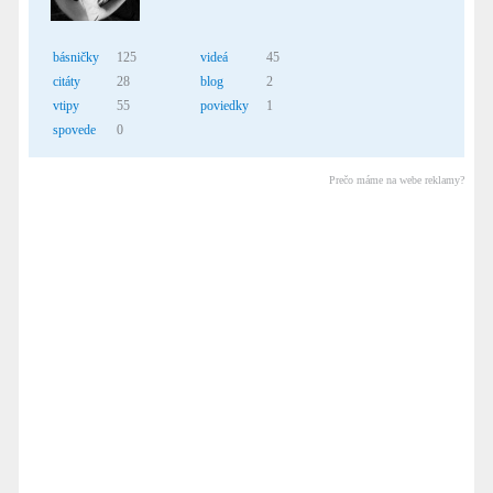
básničky
125
videá
45
citáty
28
blog
2
vtipy
55
poviedky
1
spovede
0
Prečo máme na webe reklamy?