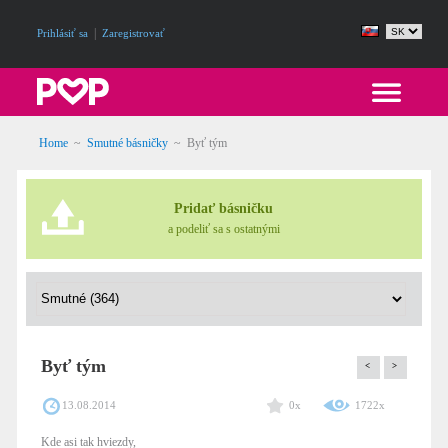
|
Prihlásiť sa
Zaregistrovať
Home
~
Smutné básničky
~
Byť tým
Pridať básničku
a podeliť sa s ostatnými
Byť tým
<
>
13.08.2014
0x
1722x
Kde asi tak hviezdy,