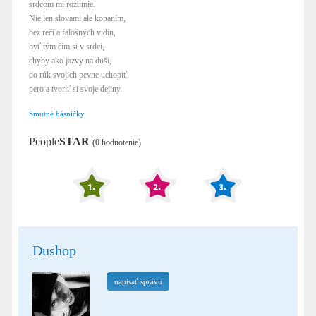
srdcom mi rozumie.
Nie len slovami ale konaním,
bez rečí a falošných vidín,
byť tým čím si v srdci,
chyby ako jazvy na duši,
do rúk svojich pevne uchopiť,
pero a tvoriť si svoje dejiny.
Smutné básničky
People
STAR
(0 hodnotenie)
Dushop
napísať správu