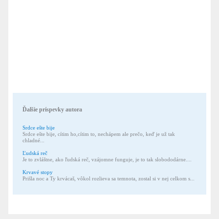
Ďalšie príspevky autora
Srdce ešte bije
Srdce ešte bije, cítim ho,cítim to, nechápem ale prečo, keď je už tak
chladné...
Ľudská reč
Je to zvláštne, ako ľudská reč, vzájomne funguje, je to tak slobododárne....
Krvavé stopy
Prišla noc a Ty krvácaš, vôkol rozlieva sa temnota, zostal si v nej celkom s...