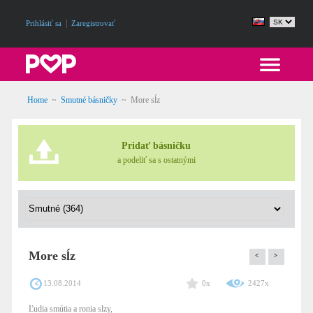
|
Prihlásiť sa
Zaregistrovať
Home
~
Smutné básničky
~
More sĺz
Pridať básničku
a podeliť sa s ostatnými
More sĺz
<
>
13.08.2014
0x
2427x
Ľudia smútia a ronia slzy,