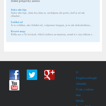
Ďalšie príspevky autora
Srdce ešte bije
Srdce ešte bije, cítim ho,cítim to, nechápem ale prečo, keď je už tak
chladné...
Ľudská reč
Je to zvláštne, ako ľudská reč, vzájomne funguje, je to tak slobododárne....
Krvavé stopy
Prišla noc a Ty krvácaš, vôkol rozlieva sa temnota, zostal si v nej celkom s...
O
PeopleLovePeople
Aktuality
O nás, o našom
tíme
Súťaže