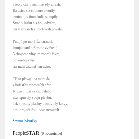
všetky city v nich navždy zmrzli.
Ba tisíce sĺz čo more stvorily,
smútok , v ňom ľudia sa topily.
Stratily lásku a s ňou odvahu,
len v srdciach si zachovali povahu.
Putujú po mori sĺz, stratení,
ľutujú osud neštastne zvrátení,
Nebojácne vlny im zobrali život,
po každej z viet,
raz musí zaznieť len ticho.
Tíško plávajú na mori sĺz,
z bolesťou zlomeních sŕdc.
Kričia : ,,Láska cez palubu!"
slzy spustily svoju plavbu.
Tak spustily plachty a zodvihly kotvy,
neskoro,oči lásku viac nezazreli.
Smutné básničky
People
STAR
(0 hodnotenie)