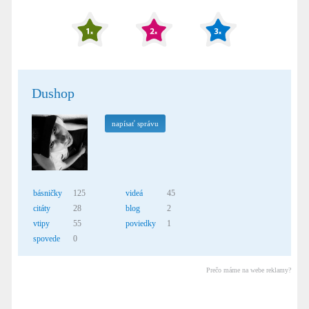
Dushop
napísať správu
básničky
125
videá
45
citáty
28
blog
2
vtipy
55
poviedky
1
spovede
0
Prečo máme na webe reklamy?