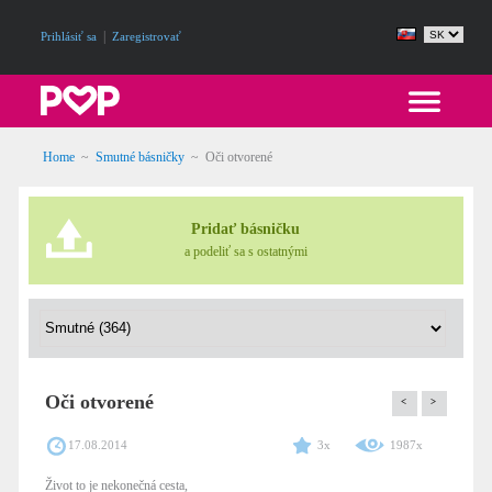
|
Prihlásiť sa
Zaregistrovať
Home
~
Smutné básničky
~
Oči otvorené
Pridať básničku
a podeliť sa s ostatnými
Oči otvorené
<
>
17.08.2014
3x
1987x
Život to je nekonečná cesta,