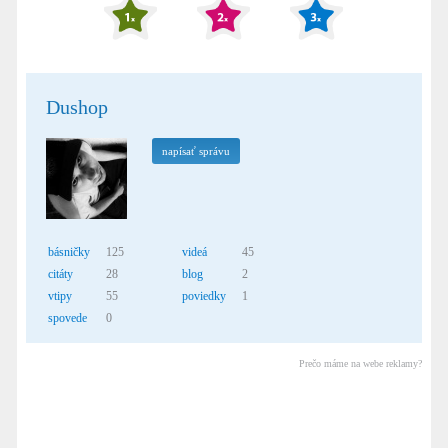
Dushop
napísať správu
básničky
125
videá
45
citáty
28
blog
2
vtipy
55
poviedky
1
spovede
0
Prečo máme na webe reklamy?