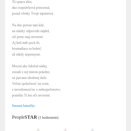
Tá spiaca idea,
ako rozprávková princezná,
pozná všetky Tvoje tajomstvá.
Na dne presne tam kde,
na otázky odpovede nájdeš,
oči preto maj otvorené.
Aj ked máš pocit že,
hromadiaca sa bolesť,
už nikdy nepomynie.
Mocná ako falošná nádej,
zostali z nej miesta prázdne,
sú jazvami ubolenej duše.
Večná spoločnosť na ceste,
z nevedomosťou o nebezpečenstve,
pomôžu Ti len oči otvorené.
Smutné básničky
People
STAR
(1 hodnotenie)