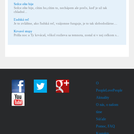
Srdce ešte bije
Srdce ešte bije, cítim ho,cítim to, nechápem ale prečo, keď je už tak
chladné...
Ľudská reč
Je to zvláštne, ako ľudská reč, vzájomne funguje, je to tak slobododárne....
Krvavé stopy
Prišla noc a Ty krvácaš, vôkol rozlieva sa temnota, zostal si v nej celkom s...
O
PeopleLovePeople
Aktuality
O nás, o našom
tíme
Súťaže
Pomoc, FAQ
Kontakty