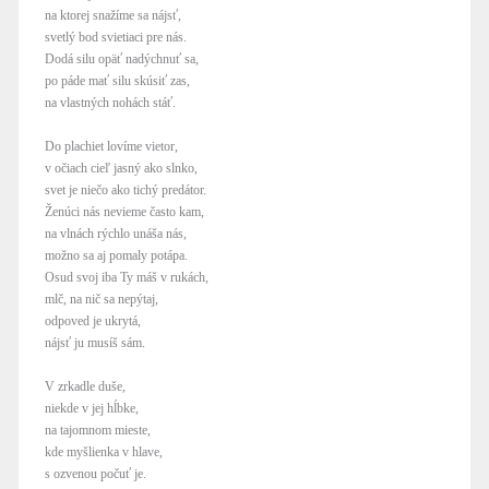
na ktorej snažíme sa nájsť,
svetlý bod svietiaci pre nás.
Dodá silu opäť nadýchnuť sa,
po páde mať silu skúsiť zas,
na vlastných nohách stáť.
Do plachiet lovíme vietor,
v očiach cieľ jasný ako slnko,
svet je niečo ako tichý predátor.
Ženúci nás nevieme často kam,
na vlnách rýchlo unáša nás,
možno sa aj pomaly potápa.
Osud svoj iba Ty máš v rukách,
mlč, na nič sa nepýtaj,
odpoved je ukrytá,
nájsť ju musíš sám.
V zrkadle duše,
niekde v jej hĺbke,
na tajomnom mieste,
kde myšlienka v hlave,
s ozvenou počuť je.