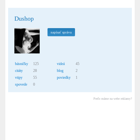
Dushop
napísať správu
básničky
125
videá
45
citáty
28
blog
2
vtipy
55
poviedky
1
spovede
0
Prečo máme na webe reklamy?