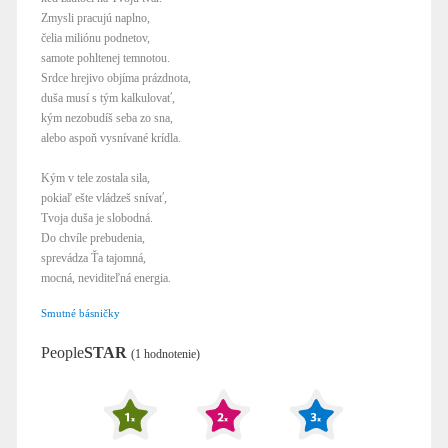
Zmysli pracujú naplno,
čelia miliónu podnetov,
samote pohltenej temnotou.
Srdce hrejivo objíma prázdnota,
duša musí s tým kalkulovať,
kým nezobudíš seba zo sna,
alebo aspoň vysnívané krídla.
Kým v tele zostala sila,
pokiaľ ešte vládzeš snívať,
Tvoja duša je slobodná.
Do chvíle prebudenia,
sprevádza Ťa tajomná,
mocná, neviditeľná energia.
Smutné básničky
People
STAR
(1 hodnotenie)