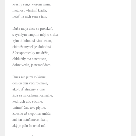
krásny sen,v ktorom mám,
možnosť vlastniť krídla,
lietať na nich sem a tam.
Duša moja chce sa pretekať,
s rýchlym tempom môjho srdca,
kým oblohou si sám lietam,
cítim že myseľ je slobodná.
Síce spomienky ma držia,
obklúčily ma a nepustia,
dobre vedia, ja nezabúdam.
Dnes nie je mi zvláštne,
deň čo deň veci rovnaké,
ako byť stratený v tme.
Zdá sa mi celkom normálne,
ked ruch ulíc stíchne,
vnímať čas, ako plynie.
Zbesilo až slepo nás unáša,
ani len netušíme asi kam,
aký je plán čo osud má.