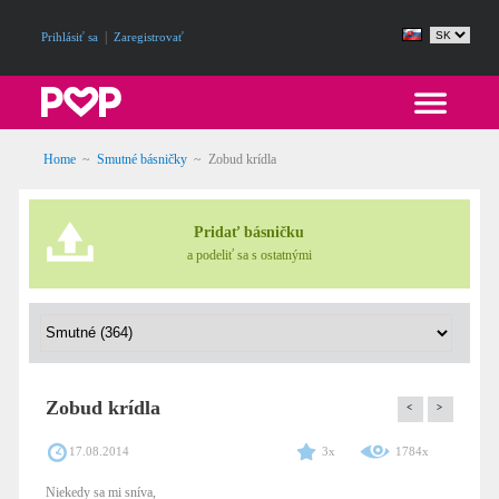
|
Prihlásiť sa
Zaregistrovať
Home
~
Smutné básničky
~
Zobud krídla
Pridať básničku
a podeliť sa s ostatnými
Zobud krídla
<
>
17.08.2014
3x
1784x
Niekedy sa mi sníva,