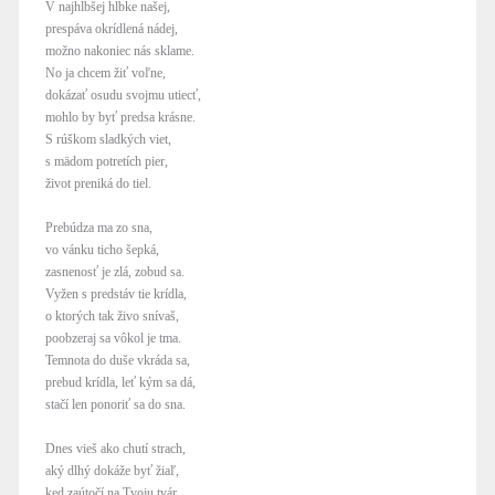
V najhlbšej hĺbke našej,
prespáva okrídlená nádej,
možno nakoniec nás sklame.
No ja chcem žiť voľne,
dokázať osudu svojmu utiecť,
mohlo by byť predsa krásne.
S rúškom sladkých viet,
s mädom potretích pier,
život preniká do tiel.
Prebúdza ma zo sna,
vo vánku ticho šepká,
zasnenosť je zlá, zobud sa.
Vyžen s predstáv tie krídla,
o ktorých tak živo snívaš,
poobzeraj sa vôkol je tma.
Temnota do duše vkráda sa,
prebud krídla, leť kým sa dá,
stačí len ponoriť sa do sna.
Dnes vieš ako chutí strach,
aký dlhý dokáže byť žiaľ,
ked zaútočí na Tvoju tvár.