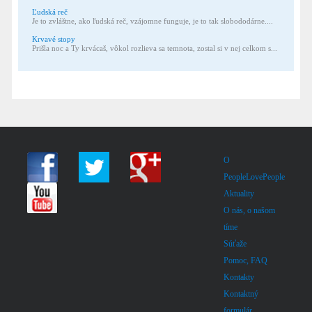
Ľudská reč
Je to zvláštne, ako ľudská reč, vzájomne funguje, je to tak slobododárne....
Krvavé stopy
Prišla noc a Ty krvácaš, vôkol rozlieva sa temnota, zostal si v nej celkom s...
O
PeopleLovePeople
Aktuality
O nás, o našom
tíme
Súťaže
Pomoc, FAQ
Kontakty
Kontaktný
formulár