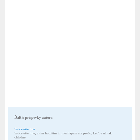
Ďalšie príspevky autora
Srdce ešte bije
Srdce ešte bije, cítim ho,cítim to, nechápem ale prečo, keď je už tak
chladné...