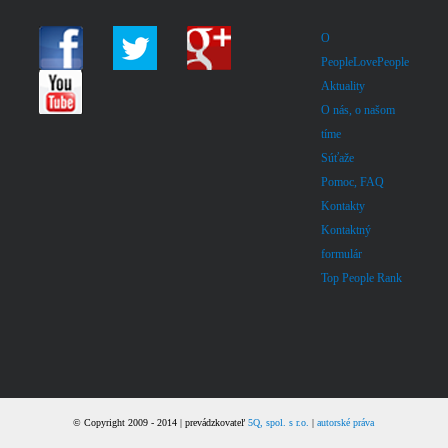
O
PeopleLovePeople
Aktuality
O nás, o našom
tíme
Súťaže
Pomoc, FAQ
Kontakty
Kontaktný
formulár
Top People Rank
© Copyright 2009 - 2014 | prevádzkovateľ
5Q, spol. s r.o.
|
autorské práva