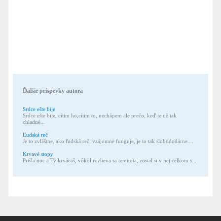
Ďalšie príspevky autora
Srdce ešte bije
Srdce ešte bije, cítim ho,cítim to, nechápem ale prečo, keď je už tak
chladné...
Ľudská reč
Je to zvláštne, ako ľudská reč, vzájomne funguje, je to tak slobododárne....
Krvavé stopy
Prišla noc a Ty krvácaš, vôkol rozlieva sa temnota, zostal si v nej celkom s...