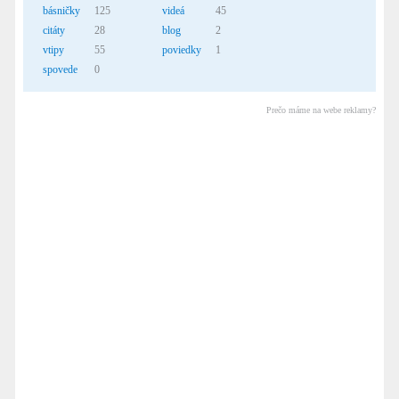
básničky
125
videá
45
citáty
28
blog
2
vtipy
55
poviedky
1
spovede
0
Prečo máme na webe reklamy?