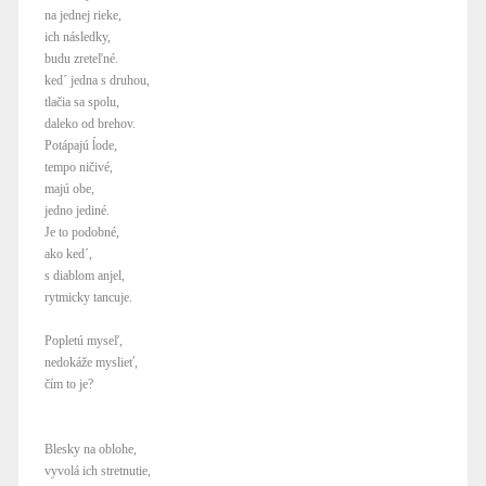
na jednej rieke,
ich následky,
budu zreteľné.
ked´ jedna s druhou,
tlačia sa spolu,
daleko od brehov.
Potápajú ĺode,
tempo ničivé,
majú obe,
jedno jediné.
Je to podobné,
ako ked´,
s diablom anjel,
rytmicky tancuje.
Popletú myseľ,
nedokáže myslieť,
čím to je?
Blesky na oblohe,
vyvolá ich stretnutie,