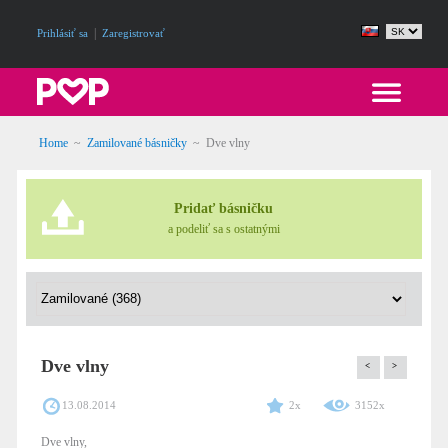
|
Prihlásiť sa
Zaregistrovať
Home
~
Zamilované básničky
~
Dve vlny
Pridať básničku
a podeliť sa s ostatnými
Dve vlny
<
>
13.08.2014
2x
3152x
Dve vlny,