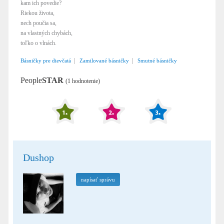
kam ich povedie?
Riekou života,
nech poučia sa,
na vlastných chybách,
toľko o vlnách.
|
|
Básničky pre dievčatá
Zamilované básničky
Smutné básničky
People
STAR
(1 hodnotenie)
Dushop
napísať správu