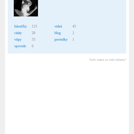
básničky
125
videá
45
citáty
28
blog
2
vtipy
55
poviedky
1
spovede
0
Prečo máme na webe reklamy?