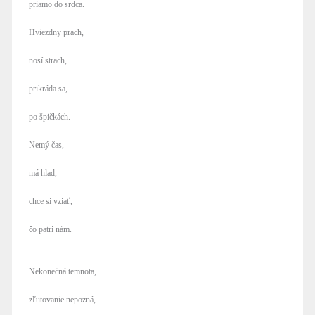
priamo do srdca.
Hviezdny prach,
nosí strach,
prikráda sa,
po špičkách.
Nemý čas,
má hlad,
chce si vziať,
čo patri nám.
Nekonečná temnota,
zľutovanie nepozná,