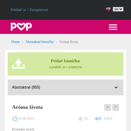
|
Prihlásiť sa
Zaregistrovať
Home
~
Abstraktné básničky
~
Aróma života
Pridať básničku
a podeliť sa s ostatnými
Aróma života
<
>
13.08.2014
0x
1592x
Hviezdny prach,