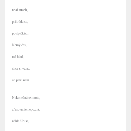
nosí strach,
prikráda sa,
po špičkách.
Nemý čas,
má hlad,
chce si vziať,
čo patri nám.
Nekonečná temnota,
zľutovanie nepozná,
náhle šíri sa,