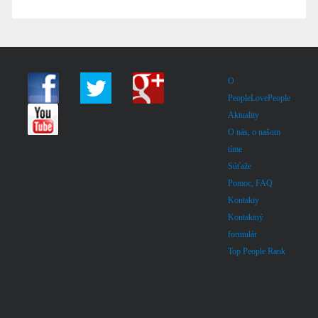
O
PeopleLovePeople
Aktuality
O nás, o našom
tíme
Súťaže
Pomoc, FAQ
Kontakty
Kontaktný
formulár
Top People Rank