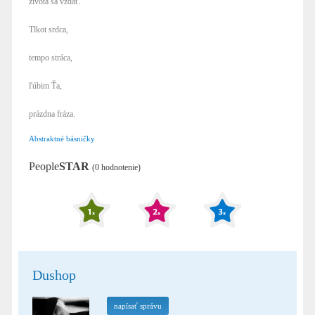
života sa vzdať.
Tlkot srdca,
tempo stráca,
ľúbim Ťa,
prázdna fráza.
Abstraktné básničky
People
STAR
(0 hodnotenie)
Dushop
napísať správu