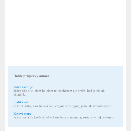
Ďalšie príspevky autora
Srdce ešte bije
Srdce ešte bije, cítim ho,cítim to, nechápem ale prečo, keď je už tak
chladné...
Ľudská reč
Je to zvláštne, ako ľudská reč, vzájomne funguje, je to tak slobododárne....
Krvavé stopy
Prišla noc a Ty krvácaš, vôkol rozlieva sa temnota, zostal si v nej celkom s...