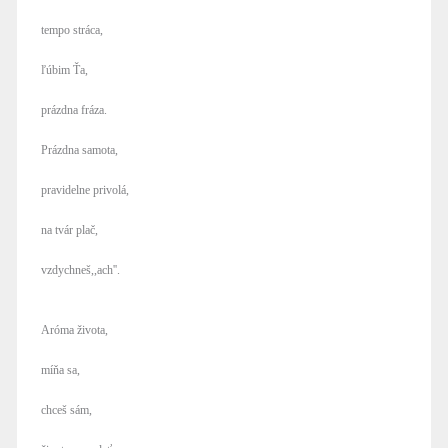
tempo stráca,
ľúbim Ťa,
prázdna fráza.
Prázdna samota,
pravidelne privolá,
na tvár plač,
vzdychneš,,ach''.
Aróma života,
míňa sa,
chceš sám,