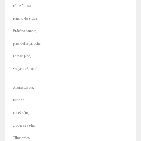
náhle šíri sa,
priamo do srdca.
Prázdna samota,
pravidelne privolá,
na tvár plač,
vzdychneš,,ach''.
Aróma života,
míňa sa,
chceš sám,
života sa vzdať.
Tlkot srdca,