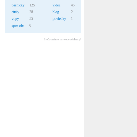
básničky
125
videá
45
citáty
28
blog
2
vtipy
55
poviedky
1
spovede
0
Prečo máme na webe reklamy?