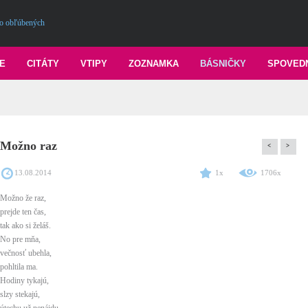
o obľúbených
E
CITÁTY
VTIPY
ZOZNAMKA
BÁSNIČKY
SPOVED
Možno raz
<
>
13.08.2014
1x
1706x
Možno že raz,
prejde ten čas,
tak ako si želáš.
No pre mňa,
večnosť ubehla,
pohltila ma.
Hodiny tykajú,
slzy stekajú,