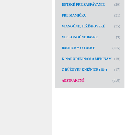
DETSKÉ PRE ZASPÁVANIE
(20)
PRE MAMIČKU
(31)
VIANOČNÉ, JEŽÍŠKOVSKÉ
(35)
VEĽKONOČNÉ BÁSNE
(9)
BÁSNIČKY O LÁSKE
(255)
K NARODENINÁM A MENINÁM
(19)
Z RÚŽOVEJ KNIŽNICE (18+)
(17)
(850)
ABSTRAKTNÉ