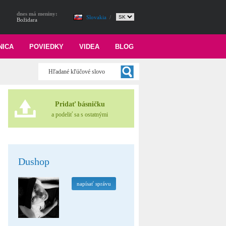
dnes má meniny:
Slovakia
/
Božidara
NICA
POVIEDKY
VIDEA
BLOG
Pridať básničku
a podeliť sa s ostatnými
Dushop
napísať správu