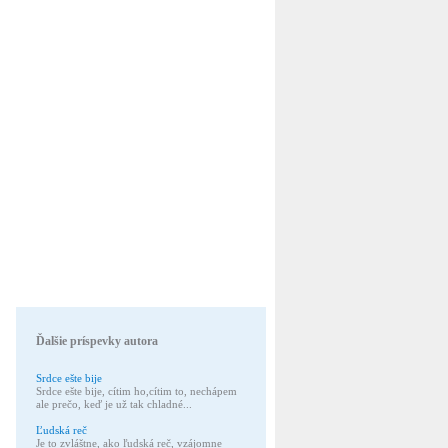
Ďalšie príspevky autora
Srdce ešte bije
Srdce ešte bije, cítim ho,cítim to, nechápem
ale prečo, keď je už tak chladné...
Ľudská reč
Je to zvláštne, ako ľudská reč, vzájomne