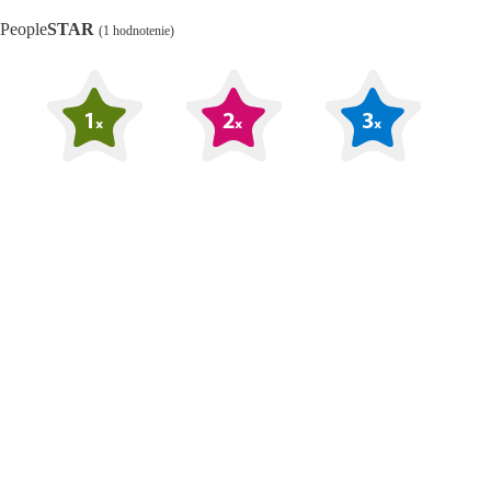
People
STAR
(1 hodnotenie)