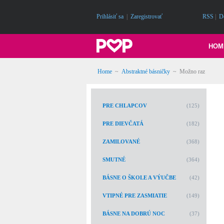
Prihlásiť sa
|
Zaregistrovať
RSS
|
D
HOM
Home
~
Abstraktné básničky
~
Možno raz
PRE CHLAPCOV
(125)
PRE DIEVČATÁ
(182)
ZAMILOVANÉ
(368)
SMUTNÉ
(364)
BÁSNE O ŠKOLE A VÝUČBE
(42)
VTIPNÉ PRE ZASMIATIE
(149)
BÁSNE NA DOBRÚ NOC
(37)