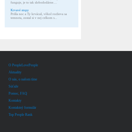
funguje, je to tak slobododárne....
Krvavé stopy
Prišla noc a Ty krvácaš, vôkol rozlieva sa
temnota, zostal si v nej celkom s...
O PeopleLovePeople
Aktuality
O nás, o našom tíme
Súťaže
Pomoc, FAQ
Kontakty
Kontaktný formulár
Top People Rank