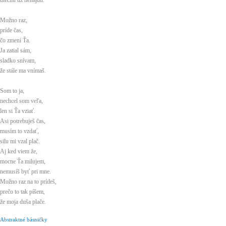
útechu už nenájdu.
Možno raz,
príde čas,
čo zmení Ťa.
Ja zatial sám,
sladko snívam,
že stále ma vnímaš.
Som to ja,
nechcel som veľa,
len si Ťa vziať.
Asi potrebuješ čas,
musím to vzdať,
silu mi vzal plač.
Aj ked viem že,
mocne Ťa milujem,
nemusíš byť pri mne.
Možno raz na to prídeš,
prečo to tak píšem,
že moja duša plače.
Abstraktné básničky