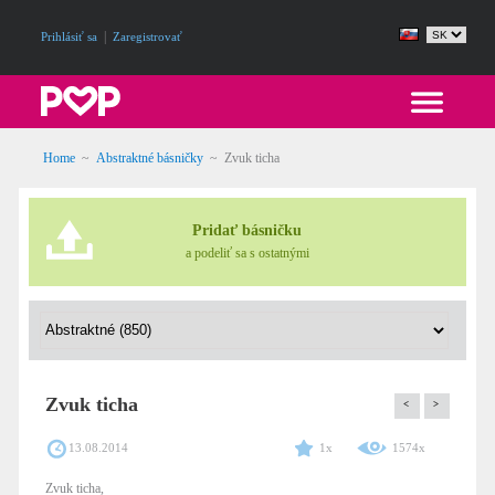
|
Prihlásiť sa
Zaregistrovať
Home
~
Abstraktné básničky
~
Zvuk ticha
Pridať básničku
a podeliť sa s ostatnými
Zvuk ticha
<
>
13.08.2014
1x
1574x
Zvuk ticha,