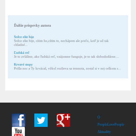
Ďalšie príspevky autora
Srdce ešte bije
Srdce ešte bije, cítim ho,cítim to, nechápem ale prečo, keď je už tak
chladné...
Ľudská reč
Je to zvláštne, ako ľudská reč, vzájomne funguje, je to tak slobododárne....
Krvavé stopy
Prišla noc a Ty krvácaš, vôkol rozlieva sa temnota, zostal si v nej celkom s...
O
PeopleLovePeople
Aktuality