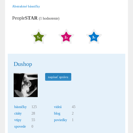
Abstraktné básničky
People
STAR
(1 hodnotenie)
Dushop
napísať správu
básničky
125
videá
45
citáty
28
blog
2
vtipy
55
poviedky
1
spovede
0