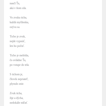
naučí Ťa,
aká v ňom sila.
Vo zvuku ticha,
každá myšlienka,
ozýva sa.
Ticho je zvuk,
nejde vypnúť,
len ho počuť.
Ticho je melódia,
čo ovládne Ťa,
po vstupe do tela.
S tichom je,
človek nepriateľ,
plynulo znie.
Zvuk ticha,
žije a dýcha,
nedokáže mlčať.