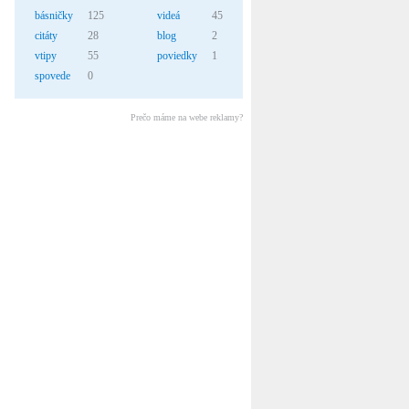
básničky
125
videá
45
citáty
28
blog
2
vtipy
55
poviedky
1
spovede
0
Prečo máme na webe reklamy?