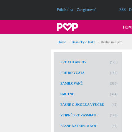
Prihlásiť sa
|
Zaregistrovať
RSS
|
D
HOM
Home
~
Básničky o láske
~
Reálne milujem
PRE CHLAPCOV
(125)
PRE DIEVČATÁ
(182)
ZAMILOVANÉ
(368)
SMUTNÉ
(364)
BÁSNE O ŠKOLE A VÝUČBE
(42)
VTIPNÉ PRE ZASMIATIE
(149)
BÁSNE NA DOBRÚ NOC
(37)