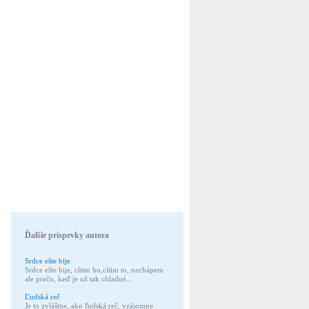
Ďalšie príspevky autora
Srdce ešte bije
Srdce ešte bije, cítim ho,cítim to, nechápem
ale prečo, keď je už tak chladné...
Ľudská reč
Je to zvláštne, ako ľudská reč, vzájomne