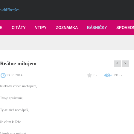
o obľúbených
E
CITÁTY
VTIPY
ZOZNAMKA
BÁSNIČKY
SPOVED
Reálne milujem
<
>
13.08.2014
0x
1919x
Niekedy vôbec nechápem,
Tvoje správanie,
Ty asi tiež nechápeš,
čo cítim k Tebe.