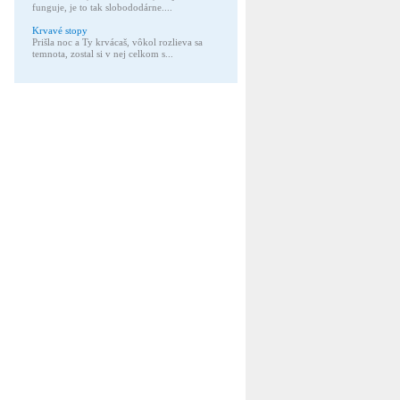
funguje, je to tak slobododárne....
Krvavé stopy
Prišla noc a Ty krvácaš, vôkol rozlieva sa
temnota, zostal si v nej celkom s...