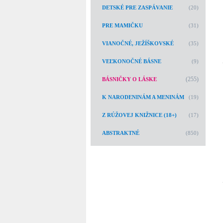
DETSKÉ PRE ZASPÁVANIE
(20)
PRE MAMIČKU
(31)
VIANOČNÉ, JEŽÍŠKOVSKÉ
(35)
VEĽKONOČNÉ BÁSNE
(9)
(255)
BÁSNIČKY O LÁSKE
K NARODENINÁM A MENINÁM
(19)
Z RÚŽOVEJ KNIŽNICE (18+)
(17)
ABSTRAKTNÉ
(850)