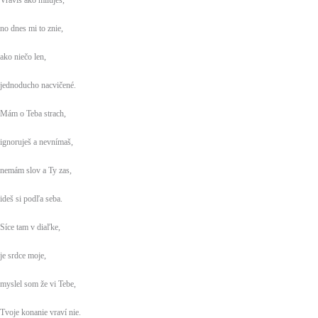
Vravíš ako miluješ,
no dnes mi to znie,
ako niečo len,
jednoducho nacvičené.
Mám o Teba strach,
ignoruješ a nevnímaš,
nemám slov a Ty zas,
ideš si podľa seba.
Síce tam v diaľke,
je srdce moje,
myslel som že vi Tebe,
Tvoje konanie vraví nie.