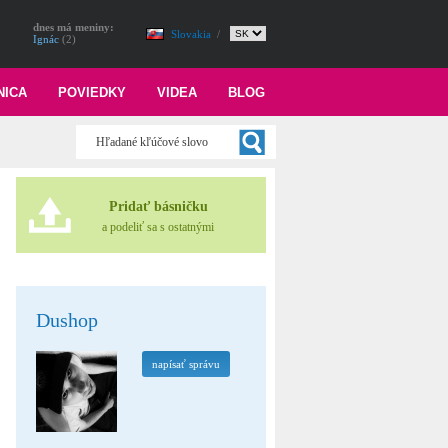
dnes má meniny:
Slovakia
/
Ignác
(2)
NICA
POVIEDKY
VIDEA
BLOG
Pridať básničku
a podeliť sa s ostatnými
Dushop
napísať správu