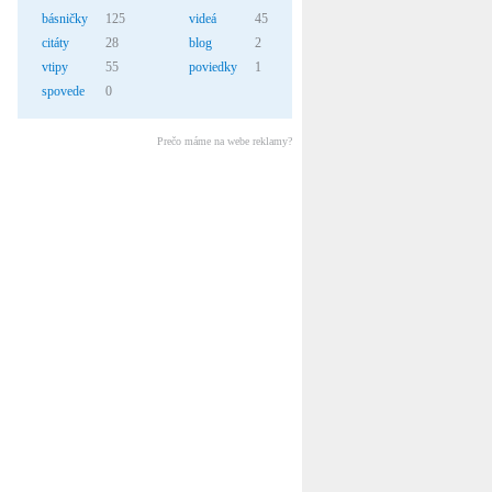
básničky
125
videá
45
citáty
28
blog
2
vtipy
55
poviedky
1
spovede
0
Prečo máme na webe reklamy?