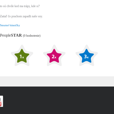
to sú chvíle ked ma trápy, kde si?
Zatiaľ čo prachom zapadli naše sny.
Smutné básničky
People
STAR
(0 hodnotenie)