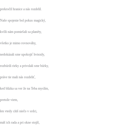
prekročil hranice a nás rozdelil.
Naše spojenie bol pokus magický,
kvôli nám pomiešali sa planéty,
všetko je mimo rovnováhy,
nedokázali sme upokojiť hviezdy,
rozbúrili rieky a privolali sme búrky,
práve tie mali nás rozdeliť,
ked blízka sa ver že na Teba myslím,
pretože viem,
len vtedy cítiš niečo v srdci,
máš ich rada a pri okne stojíš,