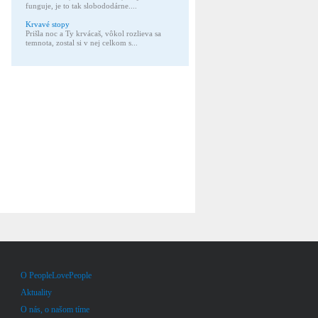
funguje, je to tak slobododárne....
Krvavé stopy
Prišla noc a Ty krvácaš, vôkol rozlieva sa
temnota, zostal si v nej celkom s...
O PeopleLovePeople
Aktuality
O nás, o našom tíme