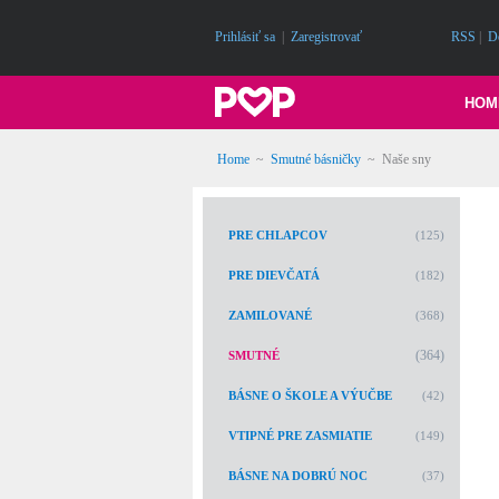
Prihlásiť sa
|
Zaregistrovať
RSS
|
D
HOM
Home
~
Smutné básničky
~
Naše sny
PRE CHLAPCOV
(125)
PRE DIEVČATÁ
(182)
ZAMILOVANÉ
(368)
(364)
SMUTNÉ
BÁSNE O ŠKOLE A VÝUČBE
(42)
VTIPNÉ PRE ZASMIATIE
(149)
BÁSNE NA DOBRÚ NOC
(37)