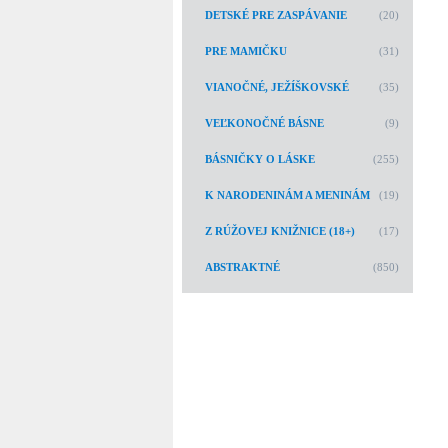
DETSKÉ PRE ZASPÁVANIE
(20)
PRE MAMIČKU
(31)
VIANOČNÉ, JEŽÍŠKOVSKÉ
(35)
VEĽKONOČNÉ BÁSNE
(9)
BÁSNIČKY O LÁSKE
(255)
K NARODENINÁM A MENINÁM
(19)
Z RÚŽOVEJ KNIŽNICE (18+)
(17)
ABSTRAKTNÉ
(850)