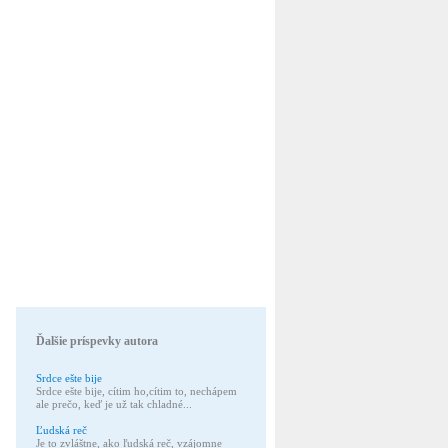
Ďalšie príspevky autora
Srdce ešte bije
Srdce ešte bije, cítim ho,cítim to, nechápem
ale prečo, keď je už tak chladné...
Ľudská reč
Je to zvláštne, ako ľudská reč, vzájomne