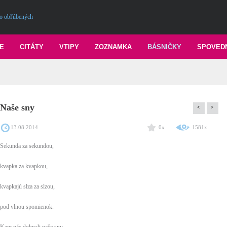
o obľúbených
E
CITÁTY
VTIPY
ZOZNAMKA
BÁSNIČKY
SPOVED
Naše sny
<
>
13.08.2014
0x
1581x
Sekunda za sekundou,
kvapka za kvapkou,
kvapkajú slza za slzou,
pod vlnou spomienok.