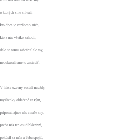
Kam nás dohnali naše sny.
o ktorých sme snívali,
kto dnes je väzňom v nich,
kto z nás všetko zahodil,
dalo sa tomu zabrániť ale my,
nedokázali sme to zastaviť.
V hlase ozveny zostali navždy,
myšlienky oblečené za rým,
pripomínajúce nás a naše sny,
prečo nás ten osud bláznivý,
pokúsil sa mňa a Teba spojiť,