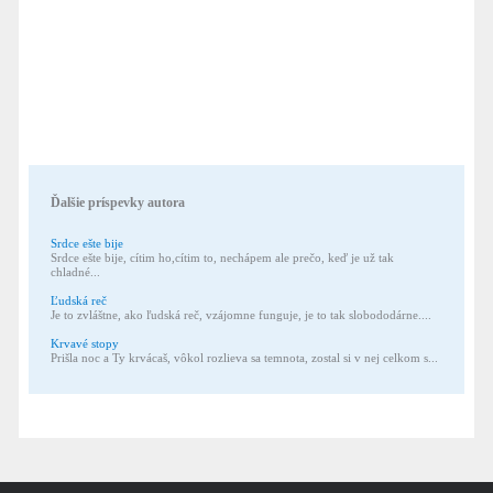
Ďalšie príspevky autora
Srdce ešte bije
Srdce ešte bije, cítim ho,cítim to, nechápem ale prečo, keď je už tak
chladné...
Ľudská reč
Je to zvláštne, ako ľudská reč, vzájomne funguje, je to tak slobododárne....
Krvavé stopy
Prišla noc a Ty krvácaš, vôkol rozlieva sa temnota, zostal si v nej celkom s...