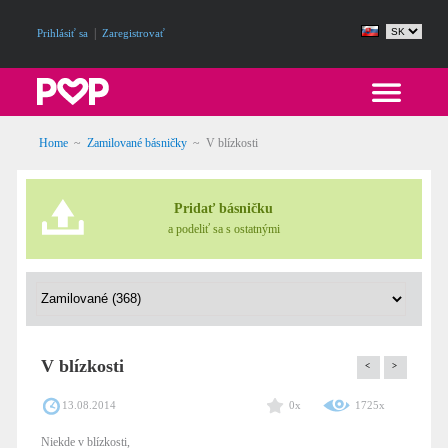
|
Prihlásiť sa
Zaregistrovať
Home
~
Zamilované básničky
~
V blízkosti
Pridať básničku
a podeliť sa s ostatnými
V blízkosti
<
>
13.08.2014
0x
1725x
Niekde v blízkosti,