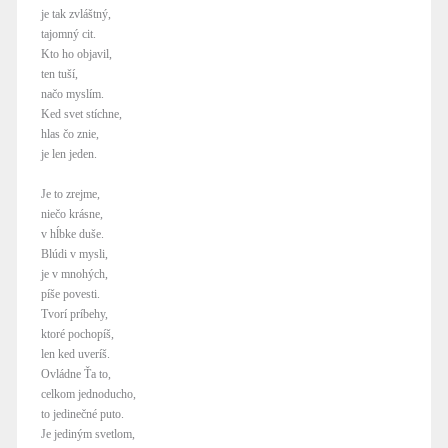
je tak zvláštný,
tajomný cit.
Kto ho objavil,
ten tuší,
načo myslím.
Ked svet stíchne,
hlas čo znie,
je len jeden.
Je to zrejme,
niečo krásne,
v hĺbke duše.
Blúdi v mysli,
je v mnohých,
píše povesti.
Tvorí príbehy,
ktoré pochopíš,
len ked uveríš.
Ovládne Ťa to,
celkom jednoducho,
to jedinečné puto.
Je jediným svetlom,