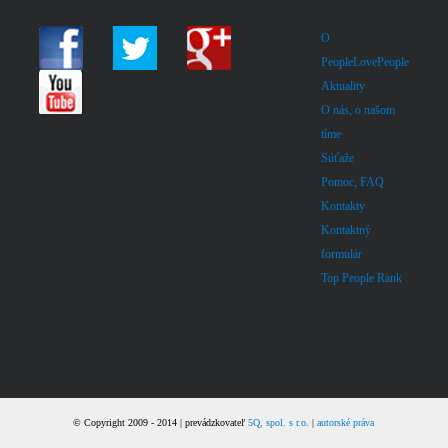
O
PeopleLovePeople
Aktuality
O nás, o našom
tíme
Súťaže
Pomoc, FAQ
Kontakty
Kontaktný
formulár
Top People Rank
© Copyright 2009 - 2014 | prevádzkovateľ
5Q, spol. s r.o.
|
autorské práva