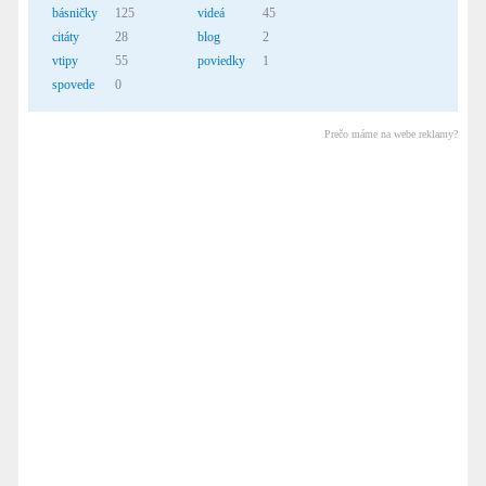
básničky
125
videá
45
citáty
28
blog
2
vtipy
55
poviedky
1
spovede
0
Prečo máme na webe reklamy?