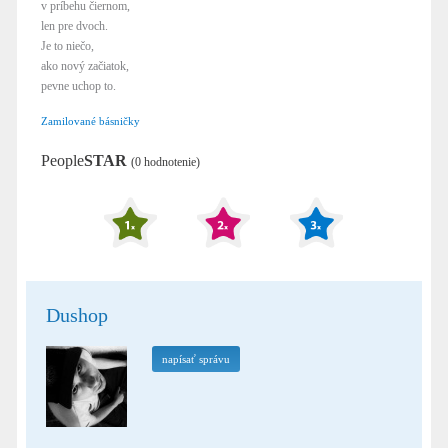
v príbehu čiernom,
len pre dvoch.
Je to niečo,
ako nový začiatok,
pevne uchop to.
Zamilované básničky
People
STAR
(0 hodnotenie)
Dushop
napísať správu